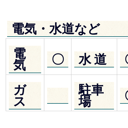
電気・水道など
電
〇
水 道
気
ガ
駐車
ス
場