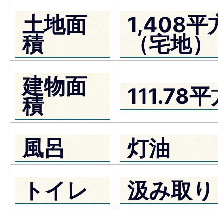
土地面
1,408
積
（宅地）
建物面
111.7
積
風呂
灯油
トイレ
汲み取り