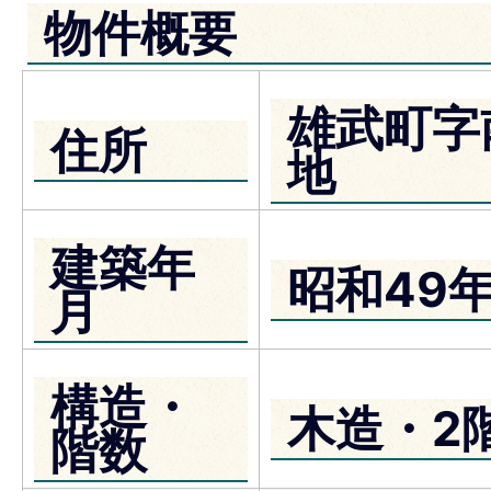
物件概要
雄武町字
住所
地
建築年
昭和49年
月
構造・
木造・2
階数