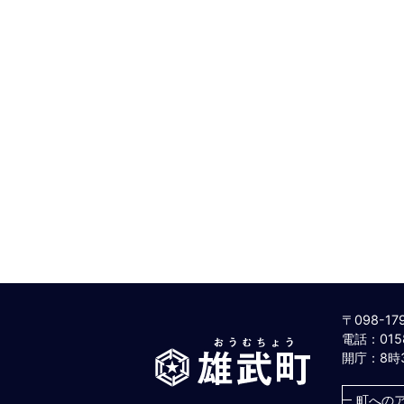
〒098-1
電話：0158
雄
開庁：8時
武
町
町への
お