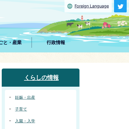
Foreign Language
ごと・産業
行政情報
くらしの情報
妊娠・出産
子育て
入園・入学