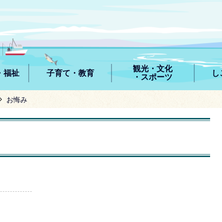
観光・文化
・福祉
子育て・教育
し
・スポーツ
お悔み