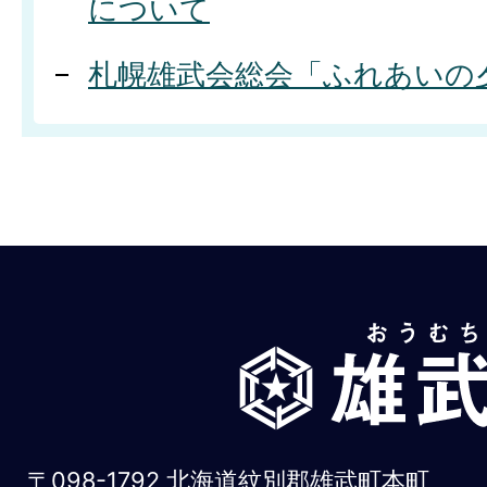
について
札幌雄武会総会「ふれあいの
雄
武
町
お
〒098-1792 北海道紋別郡雄武町本町