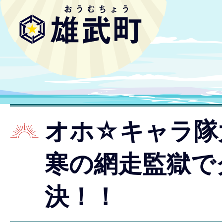
オホ☆キャラ隊
寒の網走監獄で
決！！