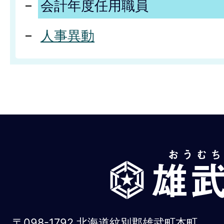
会計年度任用職員
人事異動
雄
武
町
お
〒098-1792 北海道紋別郡雄武町本町