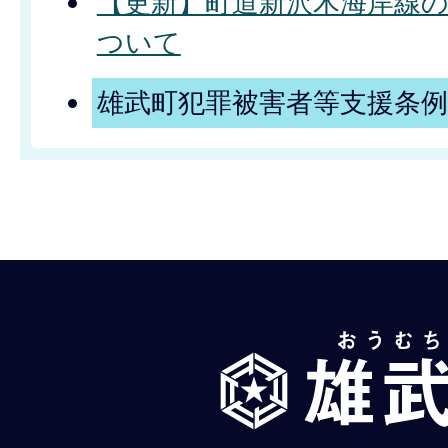
【更新】町道新沢木海岸線
ついて
雄武町犯罪被害者等支援条
雄
武
町