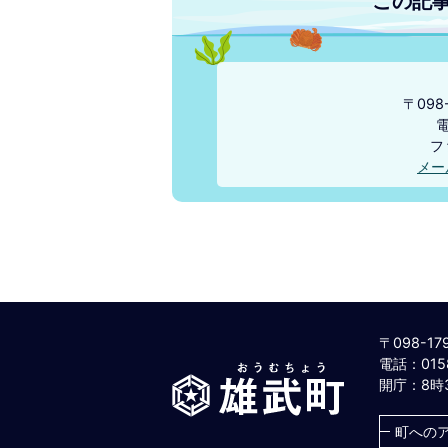
この記
〒09
電
ファ
メー
〒098-1
電話：0158
雄
開庁：8時
武
町
町への
お