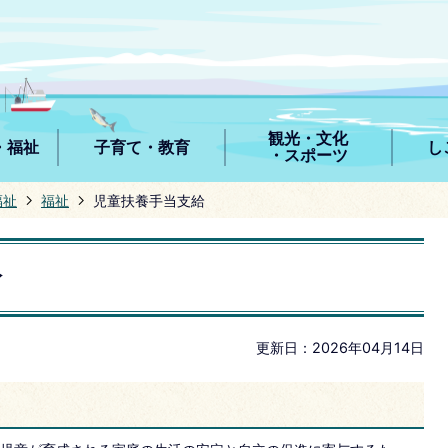
観光・文化
・福祉
子育て・教育
し
・スポーツ
福祉
福祉
児童扶養手当支給
給
更新日：2026年04月14日