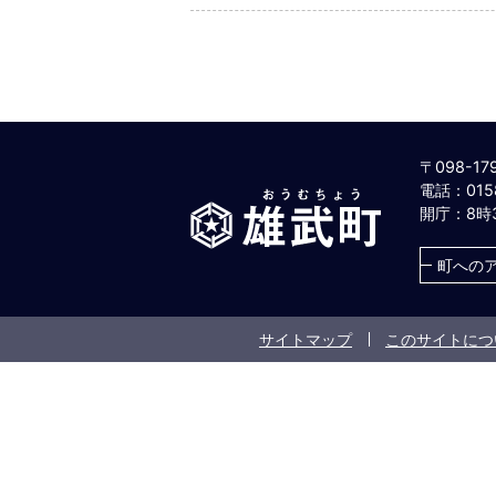
〒098-1
電話：0158
雄
開庁：8時
武
町
町への
お
う
む
ち
サイトマップ
このサイトにつ
ょ
う