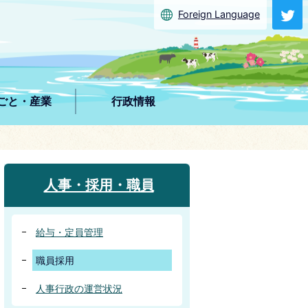
Foreign Language
ごと・産業
行政情報
人事・採用・職員
給与・定員管理
職員採用
人事行政の運営状況