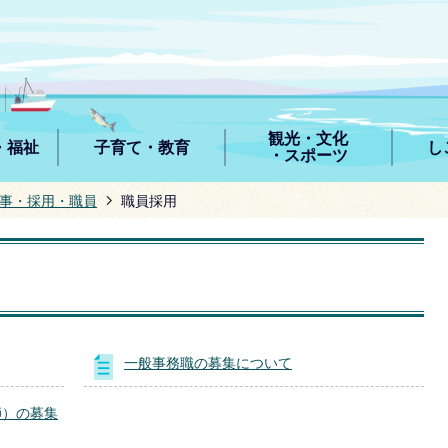
観光・文化
・福祉
子育て・教育
し
・スポーツ
事・採用・職員
職員採用
一般事務職の募集について
師）の募集