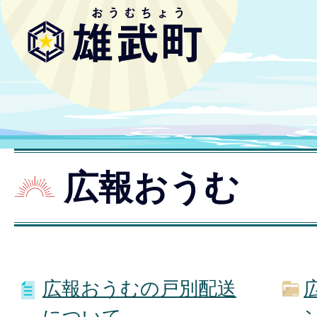
広報おうむ
広報おうむの戸別配送
について